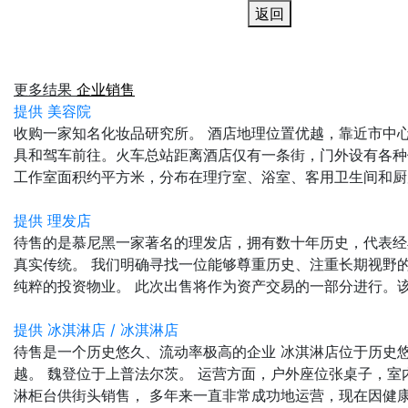
返回
更多结果
企业销售
提供 美容院
收购一家知名化妆品研究所。 酒店地理位置优越，靠近市中
具和驾车前往。火车总站距离酒店仅有一条街，门外设有各种
工作室面积约平方米，分布在理疗室、浴室、客用卫生间和厨房。
提供 理发店
待售的是慕尼黑一家著名的理发店，拥有数十年历史，代表经
真实传统。 我们明确寻找一位能够尊重历史、注重长期视野
纯粹的投资物业。 此次出售将作为资产交易的一部分进行。该物
提供 冰淇淋店 / 冰淇淋店
待售是一个历史悠久、流动率极高的企业 冰淇淋店位于历史
越。 魏登位于上普法尔茨。 运营方面，户外座位张桌子，室
淋柜台供街头销售， 多年来一直非常成功地运营，现在因健康原