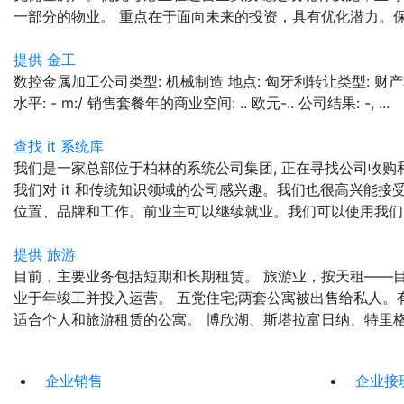
一部分的物业。 重点在于面向未来的投资，具有优化潜力。保证
提供 金工
数控金属加工公司类型: 机械制造 地点: 匈牙利转让类型: 
水平: - m:/ 销售套餐年的商业空间: .. 欧元-.. 公司结果: -, ...
查找 it 系统库
我们是一家总部位于柏林的系统公司集团, 正在寻找公司收购
我们对 it 和传统知识领域的公司感兴趣。我们也很高兴能
位置、品牌和工作。前业主可以继续就业。我们可以使用我们已
提供 旅游
目前，主要业务包括短期和长期租赁。 旅游业，按天租——目
业于年竣工并投入运营。 五党住宅;两套公寓被出售给私人。
适合个人和旅游租赁的公寓。 博欣湖、斯塔拉富日纳、特里格拉
企业销售
企业接