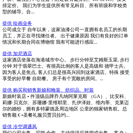
排定价。 我们为学生提供所有常见科目、所有班级和学校类
型的辅导。合...
提供 绘画业务
公司成立于 自年以来，这家油漆公司一直拥有名员工的长期
员工，并正在寻找继任者。 出于健康原因 我们有良好的订单
情况和长期合同在博物馆 我有可能进行感应...
提供 加尼酒店
这家酒店坐落在海港城市中心。 步行分钟至艾姆斯玉渠, 步行
分钟 对于翡翠巴士。有很高比例的客人是高级和 德甲士兵。
因为客人是焦点, 客人们总是很高兴回到这家酒店。特殊 接受
享受的好早餐 自助餐。 房子有个宽敞的房间。...
提供 购买和销售新娘和晚装、纺织品、时装
新娘时装店 • 件顶级品牌乔凡纳阿莱克斯 （GA）、比安科、
莉娜·贝克尔、苏珊娜·里维耶里、扎伊泽娃、维内蒂、克莱迈
尔的婚纱，拥有多特蒙德及周边地区 公里的独家销售权。总
销售额 € •圣餐礼服贝贾贝拉约...
提供 冷空调通风
我们公司出售，可能 合作、主动培训后接管或出售。 客户：