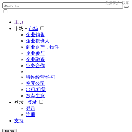
数据保护
联系
主页
The big marketplace for business
市场 +
市场
企业销售
企业接班人
商业财产，物件
企业参与
企业融资
业务合作
特许经营/许可
空壳公司
出租/租赁
放弃生意
登录 +
登录
登录
注册
支持