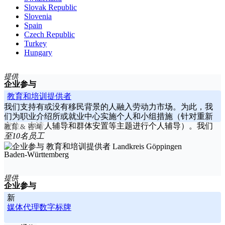
Slovak Republic
Slovenia
Spain
Czech Republic
Turkey
Hungary
提供
企业参与
教育和培训提供者
我们支持有或没有移民背景的人融入劳动力市场。为此，我
们为职业介绍所或就业中心实施个人和小组措施（针对重新
定位、申请人辅导和群体安置等主题进行个人辅导）。我们
教育 & 咨询
刚刚获得 5
至10名员工
-----
Landkreis Göppingen
Baden-Württemberg
提供
企业参与
新
媒体代理数字标牌