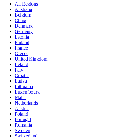
All Regions
Australia
Belgium
China
Denmark
Germany
Estonia
Finland
France
Greece
United Kingdom
Ireland
Italy
Croatia
Lativa
Lithuania
Luxembourg
Malta
Netherlands
Austria
Poland
Portugal
Romania
Sweden
Switzerland