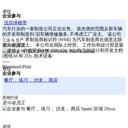
查找
企业参与
法尔泽格堡
汽车行业的一家制造公司正在出售。 该光谱的范围从新车辆
的开发和制造到 旧车辆维修服务, 不考虑工厂业主。 该公司
拥有一个世界制造商标识符 (WMI) 为汽车制造商在德意志联
工业 & 生产
邦共和国领土。 本公司在国际上经营。 工作坊和设计部是最
至10名员工
先进的。 -价值至少 100, 000-150, 000 欧元的设计和开发文档
Kreisfreie Stadt Koblenz
(图纸3d 和 2D) -技术设备:
-----
Rheinland-Pfalz
查找
企业参与
餐厅， 练习， 沙龙， 商店
其他行业
至10名员工
Spain/ 区域 29xxx
提供