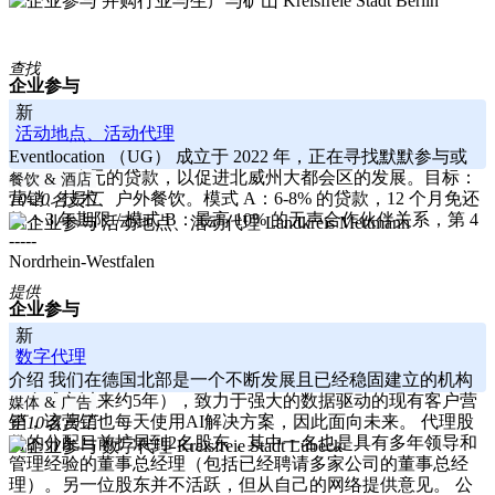
Kreisfreie Stadt Berlin
查找
企业参与
新
活动地点、活动代理
Eventlocation （UG） 成立于 2022 年，正在寻找默默参与或
100,000 欧元的贷款，以促进北威州大都会区的发展。目标：
餐饮 & 酒店
营销、技术、户外餐饮。模式 A：6-8% 的贷款，12 个月免还
10-20名员工
款 + 3 年期限 / 模式 B：最高 10% 的无声合作伙伴关系，第 4
Landkreis Mettmann
-----
Nordrhein-Westfalen
提供
企业参与
新
数字代理
介绍 我们在德国北部是一个不断发展且已经稳固建立的机构
（自成立以来约5年），致力于强大的数据驱动的现有客户营
媒体 & 广告
销，该营销也每天使用AI解决方案，因此面向未来。 代理股
至10名员工
份的分配目前扩展到2名股东，其中一名也是具有多年领导和
Kreisfreie Stadt Lübeck
管理经验的董事总经理（包括已经聘请多家公司的董事总经
理）。另一位股东并不活跃，但从自己的网络提供意见。 公