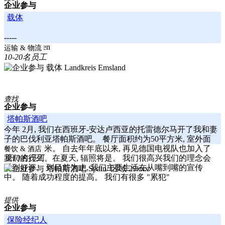
企业参与
载体
-----
Niedersachsen
运输 & 物流
10-20名员工
Landkreis Emsland
查找
企业参与
塔帕斯酒吧
今年 2月, 我们在西班牙-安达卢西亚的托雷德尔马开了我和妻
子的巴伐利亚塔帕斯酒吧。 餐厅面积约为50平方米, 室外面
积约40平方米。 自去年年底以来, 再见德国电视队也加入了
餐饮 & 酒店
我们的行列。在夏天, 辐照将是。 我们很高兴我们的理念会
至10名员工
受到好评。 到目前为止, 我们主要生活在从嘴到嘴的宣传
Spain/ 区域 29xxx
中。 随着成功程度的提高。 我们有很多 "累犯"
提供
企业参与
保险经纪人