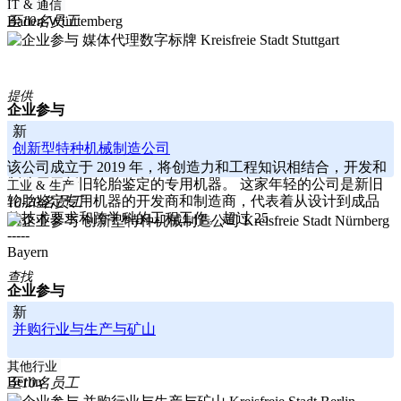
-----
IT & 通信
Baden-Württemberg
至10名员工
Kreisfreie Stadt Stuttgart
提供
企业参与
新
创新型特种机械制造公司
该公司成立于 2019 年，将创造力和工程知识相结合，开发和
制造用于新旧轮胎鉴定的专用机器。 这家年轻的公司是新旧
工业 & 生产
轮胎鉴定专用机器的开发商和制造商，代表着从设计到成品
10-20名员工
的技术要求和跨学科的工程工作。超过 25
Kreisfreie Stadt Nürnberg
-----
Bayern
查找
企业参与
新
并购行业与生产与矿山
-----
其他行业
Berlin
至10名员工