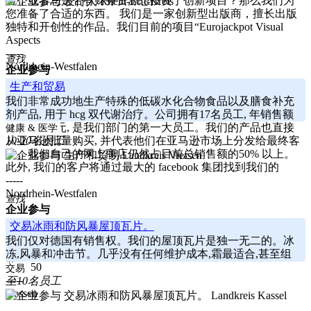
验，或者您是否有财务资源想投资于创新项目？那么我们为
Rhein-Erft-Kreis
您准备了合适的东西。 我们是一家创新型出版商，擅长出版
独特和开创性的作品。我们目前的项目“Eurojackpot Visual
Aspects
-----
查找
Nordrhein-Westfalen
企业参与
生产和贸易
我们非常成功地生产特殊的低碳水化合物食品以及膳食补充
剂产品, 用于 hcg 双代谢治疗。公司拥有17名员工, 年销售额
为250万欧元, 是我们部门的第一大员工。我们的产品也直接
健康 & 医学
从亚马逊批量购买, 并代表他们在亚马逊市场上分发给最终客
10-20名员工
户。我们自己的网上商店仍然占目前总销售额的50% 以上。
Landkreis Viersen
此外, 我们的客户将通过最大的 facebook 集团找到我们的
-----
Nordrhein-Westfalen
查找
企业参与
交易冰雨和防风暴屋顶瓦片。
我们仅对德国有销售权。我们的屋顶瓦片是独一无二的。冰
冻,风暴和冲击节。几乎没有任何维护成本,霜最适合,甚至组
装。 50
交易
-----
至10名员工
Hessen
Landkreis Kassel