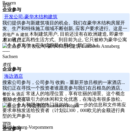
Bayern
提供
企业参与
开发公司-豪华木结构建筑
我们提供参与新建筑项目的机会。我们在豪华木结构房屋开
发、生产和特殊施工领域不断创新, 应客户要求进行。这是一
种新型的 h ä 木制建筑用户, 目前还没有在欧洲建造, 即豪华
房地产 & 建筑
木 ä 用户 ü 高档生活方式。到目前为止, 它只被称为豪华公寓
至10名员工
或个人卢克什 ä 石头或混凝土用户。我们的 h ä
Landkreis Annaberg
-----
Sachsen
查找
企业参与
海边酒店
搜索公司参与，公司参与 收购 – 重新开放吕根的一家酒店...
我们正在寻找一个投资者谁愿意参与我们在吕根岛的酒店。
酒店拥有非常迷人的地理位置，享有壮丽的湖景。这个概念
餐饮 & 酒店
包括一个有吸引力的休闲和文化优惠，在海边有很多放松。
至10名员工
家庭、个人和团体的热门目的地。 进一步的信息和文件将应
Landkreis Rügen
要求单独发送给投资者（计划以300，000欧元的金额进行典
型的无声参与
-----
提供
Mecklenburg-Vorpommern
企业参与