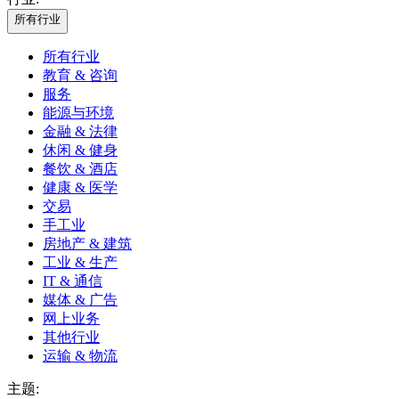
所有行业
所有行业
教育 & 咨询
服务
能源与环境
金融 & 法律
休闲 & 健身
餐饮 & 酒店
健康 & 医学
交易
手工业
房地产 & 建筑
工业 & 生产
IT & 通信
媒体 & 广告
网上业务
其他行业
运输 & 物流
主题: