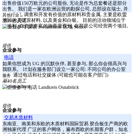
出售价值150万欧元的公司股份, 无论是作为总套餐还是部分
出售。 我们是一家在欧洲运营的勘探公司, 总部设在瑞士, 并
从事寻找, 调查和开发有价值的原材料和贵金属, 主要是欧盟
其他行业
地区的关键原材料, 以及黄金和白银。 目前的活动领域位于
至10名员工
奥地利, 在资源丰富的施蒂里亚州, 在那里公司经营两个项目,
Switzerland/ 区域 96xxx
提供
企业参与
电话
如果你想成为 UG 的沉默伙伴, 甚至参与, 那么你会很高兴与
我联系。 计划在服务部门设立一家公司: 不同公司的办公室
组织 通过电话和社交媒体 (可能也可能在客户部门)
服务
-----
至10名员工
Niedersachsen
Landkreis Osnabrück
提供
企业参与
交易木质材料
东南亚、南美和东欧的木质材料国际贸易 胶合板生产商的欧
洲独家代理 广泛的客户网络，遍布西欧的长期客户群，知名