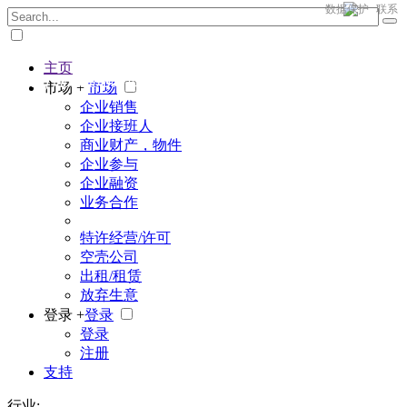
数据保护
联系
主页
The big marketplace for business
市场 +
市场
企业销售
企业接班人
商业财产，物件
企业参与
企业融资
业务合作
特许经营/许可
空壳公司
出租/租赁
放弃生意
登录 +
登录
登录
注册
支持
行业: