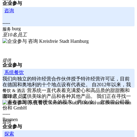
企业参与
咨询
-----
Hamburg
服务
至10名员工
Kreisfreie Stadt Hamburg
提供
企业参与
系统餐饮
我们向独立的特许经营合作伙伴授予特许经营许可证，目前
在德国和奥地利的十个地点设有代表处。 自2012年以来，我
们的特许经营系统一直代表着充满爱心和高品质的甜甜圈和
餐饮 & 酒店
咖啡店，提供美味的产品和各种其他产品。 我们正在寻找一
至10名员工
个遍布德国的 有管理任务的股东（男/女/女） 您接管公司股
Kreisfreie Stadt Bremen und Bremerhaven
份和 GmbH
-----
Bremen
提供
企业参与
探索