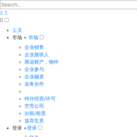
The big marketplace for business
主页
市场 +
市场
企业销售
企业接班人
商业财产，物件
企业参与
企业融资
业务合作
特许经营/许可
空壳公司
出租/租赁
放弃生意
登录 +
登录