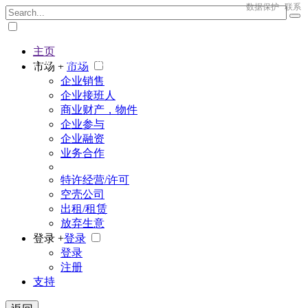
数据保护
联系
主页
The big marketplace for business
市场 +
市场
企业销售
企业接班人
商业财产，物件
企业参与
企业融资
业务合作
特许经营/许可
空壳公司
出租/租赁
放弃生意
登录 +
登录
登录
注册
支持