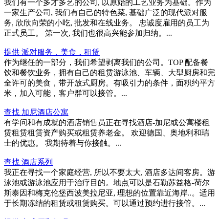
我们有一个多才多艺的公司, 以原始的工艺业务为基础。作为
一家生产公司, 我们有自己的特色菜, 基础广泛的现代派对服
务, 欣欣向荣的小吃, 批发和在线业务。 忠诚度雇用的员工为
正式员工。 第一次, 我们也很高兴能参加归纳。...
提供 派对服务，美食，租赁
作为继任的一部分，我们希望剥离我们的公司。TOP 配备餐
饮和餐饮业务，拥有自己的租赁游泳池、车辆、大型厨房和完
全许可的美食，带开放式厨房。有吸引力的条件，面积约平方
米，加入可能，客户群可以接管。...
查找 加尼酒店公寓
有学问和有成就的酒店销售员正在寻找酒店-加尼或公寓楼租
赁租赁租赁资产购买或租赁养老金。 欢迎德国、奥地利和瑞
士的优惠。 我期待着与你接触。...
查找 酒店系列
我正在寻找一个家庭经营, 所以不要太大, 酒店多达间客房。游
泳池或游泳池应用于治疗目的。地点可以是石勒苏益格-荷尔
斯泰因和梅克伦堡西波美拉尼亚, 理想的位置靠近海岸..。适用
于长期冻结的租赁或租赁购买。可以通过预约进行接管。...