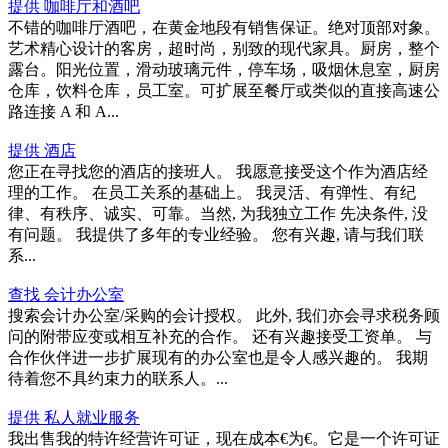
提供 咖啡厅和酒吧
不错的咖啡厅酒吧，在黄金地段有销售保证。绝对顶部对象。
艺术精心设计的客房，超时尚，别致的现代家具。厨房，整个
露台。阳光位置，滑动玻璃元件，停车场，吸烟休息室，厨房
仓库，饮料仓库，员工室。可扩展至餐厅或类似的直接高速公
路连接 A 和 A...
提供 酒店
您正在寻找您的酒店的接班人。 我愿意接受这个作为酒店经
理的工作。 在员工关系的基础上。 我灵活、有弹性、有纪
律、有秩序、诚实、可靠。当然, 为我独立工作 先决条件, 没
有问题。 我提供了多年的专业经验。 您有兴趣, 请与我们联
系...
查找 会计办公室
搜索会计办公室/采购的会计授权。 此外, 我们亦会寻求税务顾
问的附带应变或相互补充的合作。 还有兴趣接受工资单。 与
合作伙伴进一步扩展现有的办公室也是令人感兴趣的。 我期
待着您不具约束力的联系人。...
提供 私人就业服务
我出售我的特许经营许可证，现在成本€为€。它是一个许可证