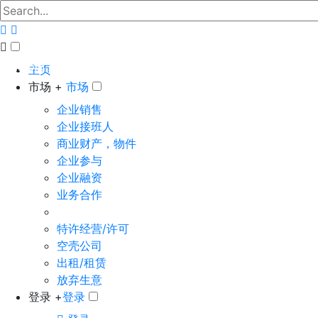
The big marketplace for business
主页
市场 +
市场
企业销售
企业接班人
商业财产，物件
企业参与
企业融资
业务合作
特许经营/许可
空壳公司
出租/租赁
放弃生意
登录 +
登录