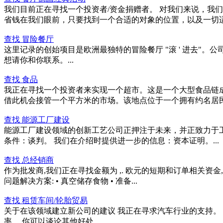
我们目前正在寻找一个投资者/资金捐赠者。 对我们来说，我
省钱在我们眼前，只要找到一个合适的对象的位置，以及一切适合
查找 冒险餐厅
这里记录的创始项目是欧洲最独特的冒险餐厅 "滚 ' 进去"
想请你和你联系。...
查找 食品
我正在寻找一个投资者来实现一个超市。这是一个大型食品链
借此机会接管一个平方米的市场。该地点位于一个拥有约名居民的
查找 能源工厂建设
能源工厂建设领域的创新工艺公司正押注于未来，并正致力于工
条件：谈判。 我们在介绍时提供进一步的信息：资本证明。...
查找 总经销商
作为批发商,我们正在寻找金额为 ,. 欧元的短期和订单相关
问题解决方案: • 真空储存食物 • 准备...
查找 租赁车间/轮胎贸易
关于在该领域建立新公司的建议 我正在寻求汽车行业的支持。 我
率。 你可以谈论其他好处,...