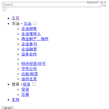
数据保护
联系
主页
The big marketplace for business
市场 +
市场
企业销售
企业接班人
商业财产，物件
企业参与
企业融资
业务合作
特许经营/许可
空壳公司
出租/租赁
放弃生意
登录 +
登录
登录
注册
支持