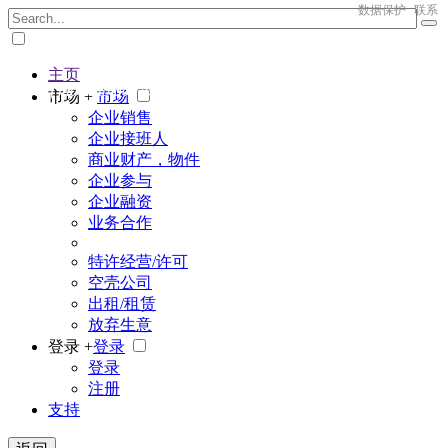
数据保护
联系
主页
The big marketplace for business
市场 +
市场
企业销售
企业接班人
商业财产，物件
企业参与
企业融资
业务合作
特许经营/许可
空壳公司
出租/租赁
放弃生意
登录 +
登录
登录
注册
支持