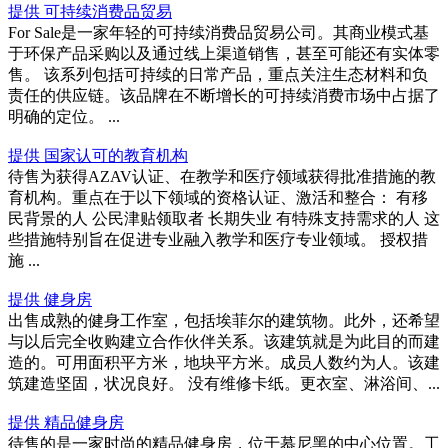
提供 可持续消费品贸易
For Sale是一家年轻的可持续消费品贸易公司。其商业模式基
于环保产品采购以及通过线上渠道销售，甚至可能还有实体零
售。 该系列包括可持续的日常产品，重点关注生态材料和负
责任的供应链。该品牌在不断增长的可持续消费市场中占据了
明确的定位。 ...
提供 国家认可的教育机构
待售为获得AZAV认证、在教学和医疗领域获得批准措施的教
育机构。重点在于以下领域的资格认证、激活和整合： 有移
民背景的人 公民津贴领取者 长期失业 有特殊支持需求的人 这
些措施特别旨在促进专业融入教学和医疗专业领域。 授权措
施 ...
提供 健身房
出售成熟的健身工作室，包括埃菲尔的建筑物。此外，还希望
与以后完全收购建立合作伙伴关系。该建筑就是为此目的而建
造的。可用面积平方米，地块平方米。成员人数约为人。该建
筑建造坚固，状况良好。 没有维修卡纸。更衣室、淋浴间、...
提供 精品健身房
待售的是一家时尚的精品健身房，位于慕尼黑的中心位置。工