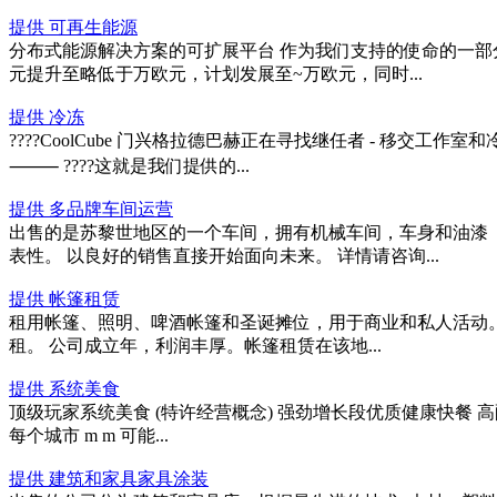
提供 可再生能源
分布式能源解决方案的可扩展平台 作为我们支持的使命的一部
元提升至略低于万欧元，计划发展至~万欧元，同时...
提供 冷冻
????CoolCube 门兴格拉德巴赫正在寻找继任者 - 移交工
⸻ ????这就是我们提供的...
提供 多品牌车间运营
出售的是苏黎世地区的一个车间，拥有机械车间，车身和油漆（
表性。 以良好的销售直接开始面向未来。 详情请咨询...
提供 帐篷租赁
租用帐篷、照明、啤酒帐篷和圣诞摊位，用于商业和私人活动。
租。 公司成立年，利润丰厚。帐篷租赁在该地...
提供 系统美食
顶级玩家系统美食 (特许经营概念) 强劲增长段优质健康快餐 高
每个城市 m m 可能...
提供 建筑和家具家具涂装