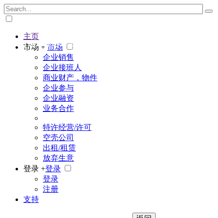
主页
The big marketplace for business
市场 +
市场
企业销售
企业接班人
商业财产，物件
企业参与
企业融资
业务合作
特许经营/许可
空壳公司
出租/租赁
放弃生意
登录 +
登录
登录
注册
支持