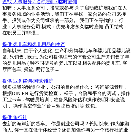
查找 人事服务 / 临时雇佣 / 临时雇佣
招聘：人事服务公司，接管或参与 为了启动或扩展我们在人
事服务领域的业务活动，我们正在寻找一家合适的公司来接
手、投资或作为公司继承的一部分。 我们正在寻找的： 行
业：人事服务公司 模式：优先考虑永久临时雇佣 员工结构：
在职员工并非强...
提供 婴儿车和婴儿用品的生产
自年以来, 由于个人变化, 生产和分销婴儿车和婴儿用品婴儿设
备, 只销售 , 欧元, 为公司提供理想的体验公司生产并销售了年
的婴儿用品 ( 种不同型号的婴儿车以及相关配件的婴儿车, 客
厅面包车, 摇篮, 爬行毯子,...
提供 业务咨询/测试/维护
我卖掉我的独资企业， 公司的目的是什么： 咨询能源管理，
根据DIN EN 进行货架检查， 梯子，台阶和平台的测试，操作
工业卡车 - 驾驶员培训，准备风险评估和操作说明和安全说
明， 操作高空作业平台 – 驾驶员培训等 这包...
提供 旅行社
去新的海岸新的货车。 你是创业公司吗？长期以来, 作为旅游
商人, 你一直在做个体经营？还是加强你与另一个旅行社的业