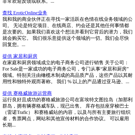
非常欢迎反馈或联系。...
查找 EroticOnline业务
我和我的商业伙伴正在寻找一家活跃在色情在线业务领域的公
司。 无论是特定项目、在线商店、约会还是其他任何事情都
是次要的。如果我们喜欢这个想法并看到它背后的潜力，我们
就会购买它。 我们很乐意提供这个领域的一切。我们会尽快
回复您。...
提供 家居和厨房
在家庭和厨房领域成立的电子商务公司进行销售 关于公司：
For Sale是一家成功的电子商务公司，专门从事“家居和厨房”
领域。特别关注由橄榄木制成的高品质产品，这些产品以其耐
用性和独特外观而著称。 我们 % 以上的产品通过亚马逊、...
提供 赛格威旅游运营商
运行良好且成功的赛格威旅游公司在富埃特文图拉岛（加那利
群岛，拥有辆赛格威车队，现已出售。 库存包括座穿梭巴士
（雷诺Trafic） 和赛格威站的内容，以及与所有主要旅行组织
者，售票网点，网站和其他宣传材料的合作协议。 可以雇用
长期...