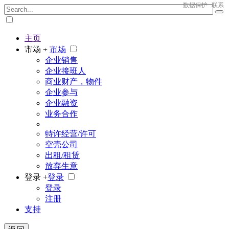
数据保护
联系
主页
The big marketplace for business
市场 +
市场
企业销售
企业接班人
商业财产，物件
企业参与
企业融资
业务合作
特许经营/许可
空壳公司
出租/租赁
放弃生意
登录 +
登录
登录
注册
支持