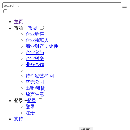
主页
The big marketplace for business
市场 +
市场
企业销售
企业接班人
商业财产，物件
企业参与
企业融资
业务合作
特许经营/许可
空壳公司
出租/租赁
放弃生意
登录 +
登录
登录
注册
支持