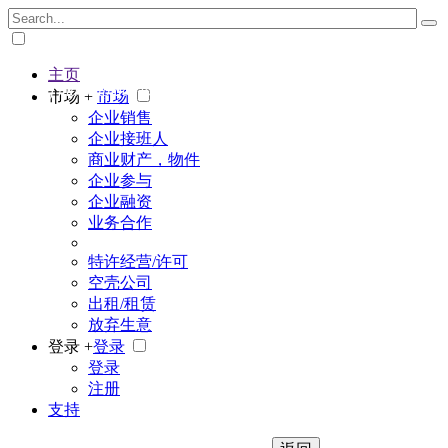
主页
The big marketplace for business
市场 +
市场
企业销售
企业接班人
商业财产，物件
企业参与
企业融资
业务合作
特许经营/许可
空壳公司
出租/租赁
放弃生意
登录 +
登录
登录
注册
支持