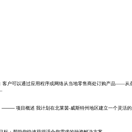
平台：客户可以通过应用程序或网络从当地零售商处订购产品——
.
） ⸻ 项目概述 我计划在北莱茵-威斯特州地区建立一个灵活
标：帮助您快速获得适合您需求的融资解决方案。...