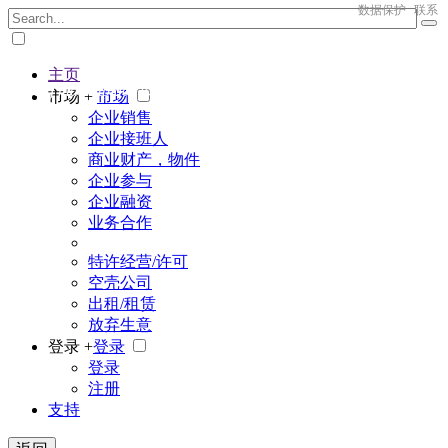
数据保护
联系
主页
The big marketplace for business
市场 +
市场
企业销售
企业接班人
商业财产，物件
企业参与
企业融资
业务合作
特许经营/许可
空壳公司
出租/租赁
放弃生意
登录 +
登录
登录
注册
支持