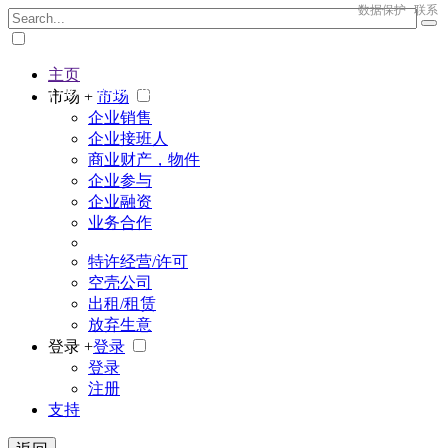
数据保护
联系
主页
The big marketplace for business
市场 +
市场
企业销售
企业接班人
商业财产，物件
企业参与
企业融资
业务合作
特许经营/许可
空壳公司
出租/租赁
放弃生意
登录 +
登录
登录
注册
支持