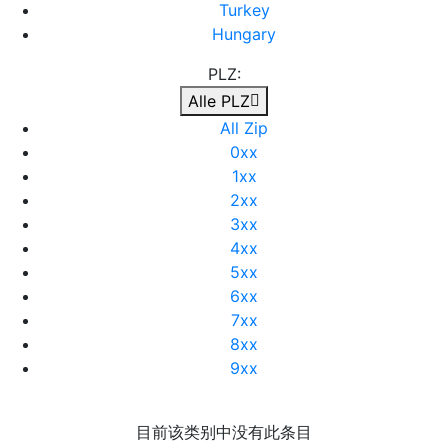
Turkey
Hungary
PLZ:
Alle PLZ
All Zip
0xx
1xx
2xx
3xx
4xx
5xx
6xx
7xx
8xx
9xx
目前该类别中没有此条目