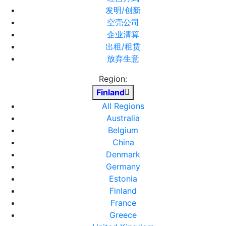
发明/创新
空壳公司
企业清算
出租/租赁
放弃生意
Region:
Finland
All Regions
Australia
Belgium
China
Denmark
Germany
Estonia
Finland
France
Greece